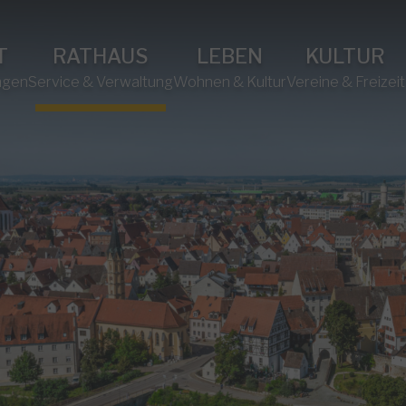
T
RATHAUS
LEBEN
KULTUR
ngen
Service & Verwaltung
Wohnen & Kultur
Vereine & Freizeit