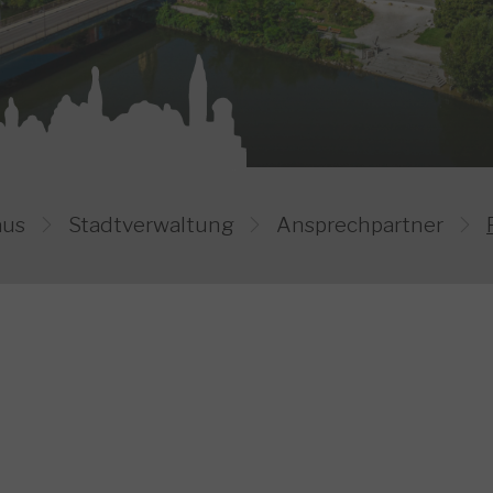
Bild 1
Bild 2
Bild 3
Bild 4
Bild 5
aus
Stadtverwaltung
Ansprechpartner