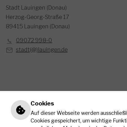
Stadt Lauingen (Donau)
Herzog-Georg-Straße 17
89415 Lauingen (Donau)
09072 998-0
stadt(@)lauingen.de
Einstellungen zu Cookies un
Cookies
Auf dieser Webseite werden ausschließli
Cookies gespeichert, um wichtige Funkt