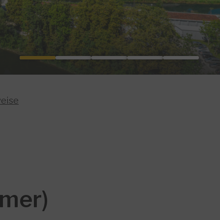
weise
imer)