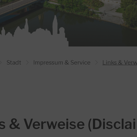
Bild 1
Bild 2
Bild 3
Bild 4
Bild 5
Stadt
Impressum & Service
Links & Ver
s & Verweise (Discla