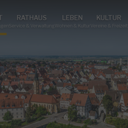
T
RATHAUS
LEBEN
KULTUR
ngen
Service & Verwaltung
Wohnen & Kultur
Vereine & Freizeit