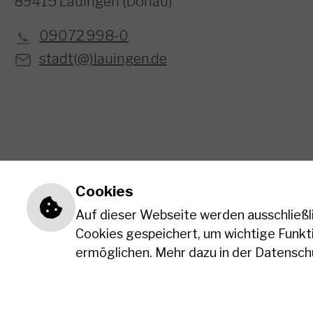
89415 Lauingen (Donau)
09072 998-0
stadt(@)lauingen.de
Einstellungen zu Cookies un
Cookies
Auf dieser Webseite werden ausschließli
Cookies gespeichert, um wichtige Funkt
ermöglichen. Mehr dazu in der Datensch
Impressum
Datenschutzerklärung
Erklärung zur B