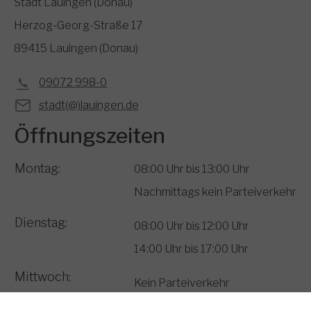
Stadt Lauingen (Donau)
Herzog-Georg-Straße 17
89415 Lauingen (Donau)
09072 998-0
stadt(@)lauingen.de
Öffnungszeiten
Montag:
08:00 Uhr bis 13:00 Uhr
Nachmittags kein Parteiverkehr
Dienstag:
08:00 Uhr bis 12:00 Uhr
14:00 Uhr bis 17:00 Uhr
Mittwoch:
Kein Parteiverkehr
Donnerstag: