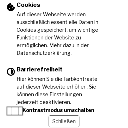
08:00 Uhr bis 12:00 Uhr
Einstellungen zu Cookies und Barriere
Cookies
14:00 Uhr bis 18:00 Uhr
Auf dieser Webseite werden
Freitag:
ausschließlich essentielle Daten in
08:00 Uhr bis 12:00 Uhr
Cookies gespeichert, um wichtige
Funktionen der Website zu
Leichte Sprache
ermöglichen. Mehr dazu in der
Datenschutzerklärung.
Gebärdensprache
Barrierefreiheit
Hier können Sie die Farbkontraste
Barrierefreie Ansicht
auf dieser Webseite erhöhen. Sie
können diese Einstellungen
jederzeit deaktivieren.
Impressum
Datenschutzerklärung
Kontrastmodus umschalten
Erklärung zur Barrierefreiheit
Schließen