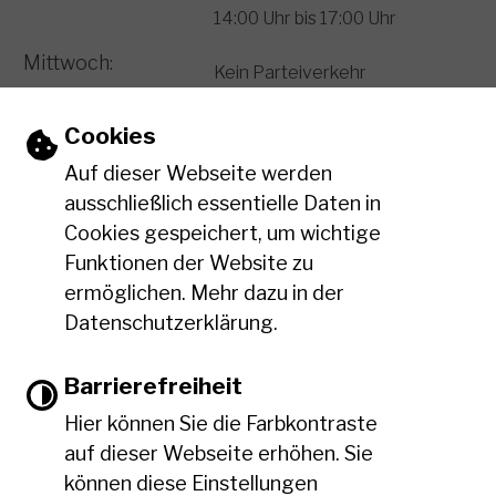
14:00 Uhr bis 17:00 Uhr
Mittwoch:
Kein Parteiverkehr
Donnerstag:
08:00 Uhr bis 12:00 Uhr
Einstellungen zu Cookies und Barriere
Cookies
14:00 Uhr bis 18:00 Uhr
Auf dieser Webseite werden
Freitag:
ausschließlich essentielle Daten in
08:00 Uhr bis 12:00 Uhr
Cookies gespeichert, um wichtige
Funktionen der Website zu
Leichte Sprache
ermöglichen. Mehr dazu in der
Datenschutzerklärung.
Gebärdensprache
Barrierefreiheit
Hier können Sie die Farbkontraste
Barrierefreie Ansicht
auf dieser Webseite erhöhen. Sie
können diese Einstellungen