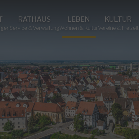
T
RATHAUS
LEBEN
KULTUR
ngen
Service & Verwaltung
Wohnen & Kultur
Vereine & Freizeit