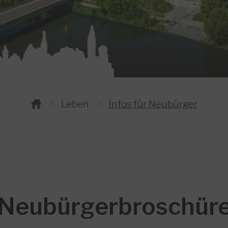
Bild 1
Bild 2
Bild 3
Bild 4
Bild 5
Leben
Infos für Neubürger
Neubürgerbroschür