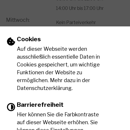
14:00 Uhr bis 17:00 Uhr
Mittwoch:
Kein Parteiverkehr
Donnerstag:
08:00 Uhr bis 12:00 Uhr
Einstellungen zu Cookies und Barriere
Cookies
14:00 Uhr bis 18:00 Uhr
Auf dieser Webseite werden
Freitag:
ausschließlich essentielle Daten in
08:00 Uhr bis 12:00 Uhr
Cookies gespeichert, um wichtige
Funktionen der Website zu
Leichte Sprache
ermöglichen. Mehr dazu in der
Datenschutzerklärung.
Gebärdensprache
Barrierefreiheit
Hier können Sie die Farbkontraste
Barrierefreie Ansicht
auf dieser Webseite erhöhen. Sie