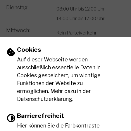
Dienstag:
08:00 Uhr bis 12:00 Uhr
14:00 Uhr bis 17:00 Uhr
Mittwoch:
Kein Parteiverkehr
Donnerstag:
08:00 Uhr bis 12:00 Uhr
Einstellungen zu Cookies und Barriere
Cookies
14:00 Uhr bis 18:00 Uhr
Auf dieser Webseite werden
Freitag:
ausschließlich essentielle Daten in
08:00 Uhr bis 12:00 Uhr
Cookies gespeichert, um wichtige
Funktionen der Website zu
Leichte Sprache
ermöglichen. Mehr dazu in der
Datenschutzerklärung.
Gebärdensprache
Barrierefreiheit
Hier können Sie die Farbkontraste
Barrierefreie Ansicht